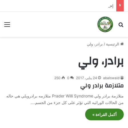
إحصائيات عن حمض الفوليك قبل الحمل
بحث عن
الق
الرئيسية
/
برادر، ولي
برادر، ولي
abalswaid
24 يناير، 2017
0
250
متلازمة برادر ولي
متلازمة برادر ولي Prader Willi Syndrome متلازمه برادرويلي هي حاله
من الحالات الوراثيه التي تؤثر على كل جزء من الجسم.…
أكمل القراءة »