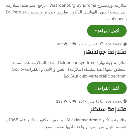
متلازمة وردينبيرج Waardenburg Syndrome يرجع اسم هذه المتلازمة
إلى طبيب العيون الهولندي الدكتور بطرس جوهانز وردينبيرج (Dr. Petrus
Johannes…
أكمل القراءة »
abalswaid
15 يناير، 2017
1
427
متلازمة جولدنهار
متلازمة جولدنهار Goldenhar syndrome لهذه المتلازمة عدة أسماء
.فيطلق عليها أيضا سلسلة(متلازمة) العين و الأذن و الفقرات(Oculo-
Auriculo-Vertebrali Spectrum) كما…
أكمل القراءة »
abalswaid
15 يناير، 2017
0
238
متلازمة ستكلر
متلازمة ستكلر Stickler syndrome و صف الدكتور ستكلر عام 1965م
خمسة أجيال من أسرة و واحدة لديها ضعف سمع…