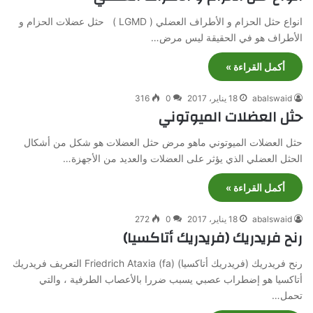
انواع حثل الحزام و الأطراف العضلي ( LGMD ) حثل عضلات الحزام و
الأطراف هو في الحقيقة ليس مرض…
أكمل القراءة »
abalswaid
18 يناير، 2017
0
316
حثل العضلات الميوتوني
حثل العضلات الميوتوني ماهو مرض حثل العضلات هو شكل من أشكال
الحثل العضلي الذي يؤثر على العضلات والعديد من الأجهزة…
أكمل القراءة »
abalswaid
18 يناير، 2017
0
272
رنح فريدريك (فريدريك أتاكسيا)
رنح فريدريك (فريدريك أتاكسيا) Friedrich Ataxia (fa) التعريف فريدريك
أتاكسيا هو إضطراب عصبي يسبب ضررا بالأعصاب الطرفية ، والتي
تحمل…