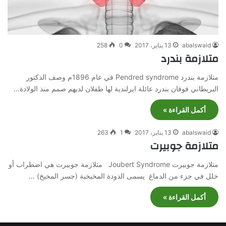
abalswaid
13 يناير، 2017
0
258
متلازمة بندرد
متلازمة بندرد Pendred syndrome في عام 1896م وصف الدكتور
البريطاني فوفان بندرد عائلة ايرلندية لها طفلان لديهم صمم منذ الولادة…
أكمل القراءة »
abalswaid
13 يناير، 2017
1
263
متلازمة جوبيرت
متلازمة جوبيرت Joubert Syndrome متلازمة جوبيرت هي اضطراب أو
خلل في جزء من الدماغ يسمى الدودة المخيخية (جسر المخيخ) …
أكمل القراءة »