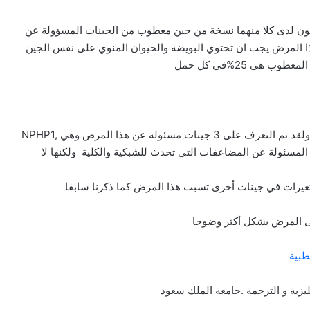
ي يكون لدى كلا منهما نسخة من جين معطوب من الجينات المسؤولة عن
 المرض يجب ان تحتوي البويضة والحيوان المنوي على نفس الجين
ي 25%في كل حمل
يعتقد أن مرض جوبيرت يحدث بسبب عطب في عدة جينات ولقد تم التعرف على 3 جينات مسئوله عن هذا المرض وهي NPHP1,
ات هي المسئولة عن المضاعفات التي تحدث للشبكية والكلية ولكنها لا
تغيرات في جينات أخرى تسبب هذا المرض كما ذكرنا سابقا
ى المرض بشكل أكثر وضوحا
طبية
جليزية و الترجمة .جامعة الملك سعود