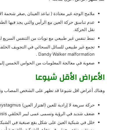
ملامح الوجه غير معتادة ( تباعد العينان ,صغر شحمة ا
عدم تناسق حركة العين مع الرأس والتي يجد فيها الطف
نقل الحركة.
نمط تنفس غير طبيعي مع نوبات من التنفس السريع او ا
تجمع غير طبيعي للسائل السحائي في التجويف الخلف
Dandy Walker malformation .
صعوبة في معالجة المعلومات من الحواس الخمس إلى ا
الأعراض الأقل شيوعا
وهناك أعراض اقل شيوعا قد تظهر على الشخص المصاب وتسه
حركة سريعة لا إرادية للعين (اهتزاز العين) nystagmus.
ضعف شديد في الرؤية وتسمى عمى ليبر الخلقي Leber congenital amaurosis .
خلل في شبكية العين على شكل بقع صبغية في الشبك
مستقيم ونقص جزئي في تخلق الشبكية والقزحية أو ما 