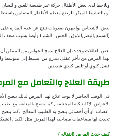
ويلاحظ لدى بعض الأطفال حركة غير طبيعية للعين واللسان .وي
أو بالتنشيط المبكر للرضع.معظم الأطفال المصابين باستطا
بعض الأشخاص يواجهون صعوبات تنتج عن عدم القدرة على 
(السمع ,البصر,الذوق , الحس , الشم ) وأيضا بسبب ضعف ال
بعض العائلات وجدت إن العلاج بدمج الحواس من الممكن أن 
بهذا المرض من تأخر عقلي يتدرج من بسيط إلى متوسط ولكن ا
فشل كلوي أو تليف كبدي شديدين
طريقة العلاج والتعامل مع المر
في الوقت الحاضر لا يوجد علاج لهذا المرض لذلك ينصح ال
الأعراض الإكلينيكية المختلفة , كما ينصح بالمتابعة مع طب
أعصاب او أي أخصائي ينصح به الطبيب المعالج .كما ينص
تحدث لها مضاعفات مصاحبة لهذا المرض مثل الكبد , الشبكية
كيف حدث المرض (انتقاله )