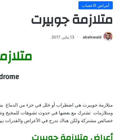
أمراض الاعصاب
متلازمة جوبيرت
abalswaid
13 يناير، 2017
متلازم
ndrome
متلازمة جوبيرت هي اضطراب أو خلل في جزء من الدماغ يسم
ومتلازمات تشترك مع بعضها في حدوث تشوهات للمخيخ وتعرف 
خصائص مشتركة ولكن هناك تدرج في الأعراض والقدرات بين 
أعراض متلازمة جوبيرت