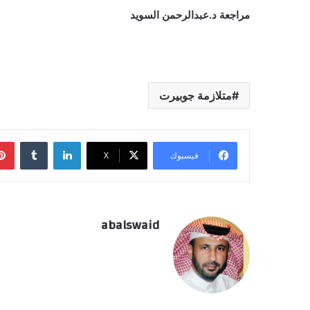
مراجعة د.عبدالرحمن السويد
متلازمة جوبيرت
لينكدإن
فيسبوك
‫X
abalswaid