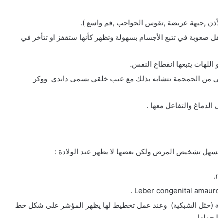
لأذن ,جبهة عريضة ,تقوس الحواجب ,فم واسع ).
ل صعوبة في تتبع الأجسام بسهولة وتظهر كأنها ستقفز او تتأخر في
للهاث يتبعها انقطاع النفس.
ي من الجمجمة تتشابه بذلك مع عيب خلقي يسمى داندي ووكر
لدماغ والتفاعل معها .
ل تشخيص المرض ولكن بعضها لا يظهر عند الولادة :
ة (حثل الشبكية) وعند عمل تخطيط لها يظهر المؤشر على شكل خط
حولها .