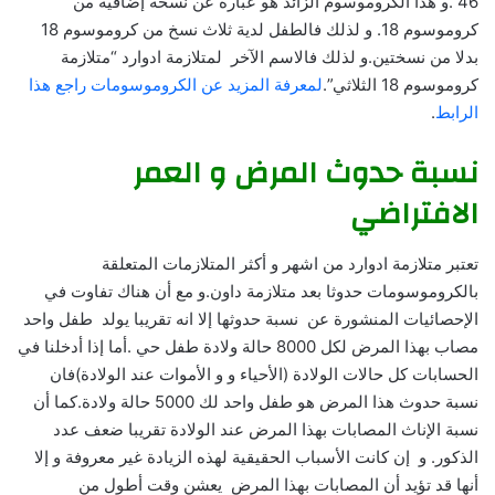
46 .و هذا الكروموسوم الزائد هو عبارة عن نسخة إضافية من
كروموسوم 18. و لذلك فالطفل لدية ثلاث نسخ من كروموسوم 18
بدلا من نسختين.و لذلك فالاسم الآخر لمتلازمة ادوارد “متلازمة
كروموسوم 18 الثلاثي”.
لمعرفة المزيد عن الكروموسومات راجع هذا
الرابط
.
نسبة حدوث المرض و العمر
الافتراضي
تعتبر متلازمة ادوارد من اشهر و أكثر المتلازمات المتعلقة
بالكروموسومات حدوثا بعد متلازمة داون.و مع أن هناك تفاوت في
الإحصائيات المنشورة عن نسبة حدوثها إلا انه تقريبا يولد طفل واحد
مصاب بهذا المرض لكل 8000 حالة ولادة طفل حي .أما إذا أدخلنا في
الحسابات كل حالات الولادة (الأحياء و و الأموات عند الولادة)فان
نسبة حدوث هذا المرض هو طفل واحد لك 5000 حالة ولادة.كما أن
نسبة الإناث المصابات بهذا المرض عند الولادة تقريبا ضعف عدد
الذكور. و إن كانت الأسباب الحقيقية لهذه الزيادة غير معروفة و إلا
أنها قد تؤيد أن المصابات بهذا المرض يعشن وقت أطول من