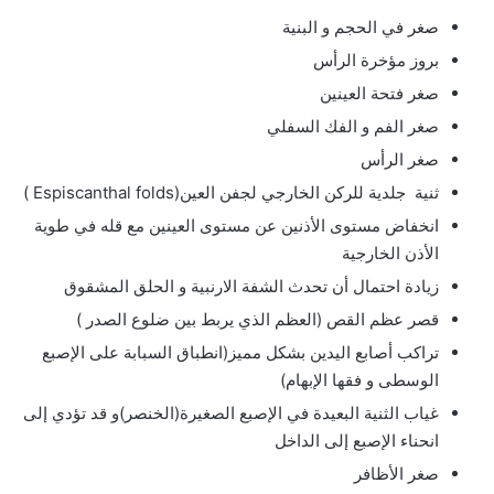
صغر في الحجم و البنية
بروز مؤخرة الرأس
صغر فتحة العينين
صغر الفم و الفك السفلي
صغر الرأس
ثنية جلدية للركن الخارجي لجفن العين(Espiscanthal folds )
انخفاض مستوى الأذنين عن مستوى العينين مع قله في طوية
الأذن الخارجية
زيادة احتمال أن تحدث الشفة الارنبية و الحلق المشقوق
قصر عظم القص (العظم الذي يربط بين ضلوع الصدر )
تراكب أصابع اليدين بشكل مميز(انطباق السبابة على الإصبع
الوسطى و فقها الإبهام)
غياب الثنية البعيدة في الإصبع الصغيرة(الخنصر)و قد تؤدي إلى
انحناء الإصبع إلى الداخل
صغر الأظافر