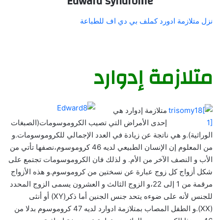
Edward syndrome
نزل متلازمة ادورد كملف بي دي اف للطباعة
متلازمة إدوارد
متلازمة إدوارد هي
إحدى الأمراض التي تصيب الكروموسومات(الصبغات
الوراثية).و هي ناتجة عن زيادة في العدد الإجمالي للكروموسومات.و
من المعلوم إن الإنسان الطبيعي لديه 46 كروموسوم،نصفها تأتي من
الأب و النصف الآخر من الأم. و لذلك فان الكروموسومات تجتمع على
شكل أزواج كل زوج عبارة عن نسختين من كروموسوم.و هذه الأزواج
مرقمة من 1 إلى 22،و الزوج الثالث و العشرون يسمى الزوج المحدد
للجنس لأنه على ضوءه يتحد جنس الجنين أما ذكر(XY) أو أنثى
(XX).و الطفل المصاب بمتلازمة ادوارد لديه 47 كروموسوم بدلا من