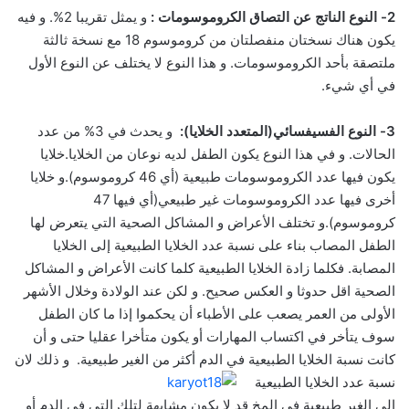
2- النوع الناتج عن التصاق الكروموسومات :
و يمثل تقريبا 2%. و فيه
يكون هناك نسختان منفصلتان من كروموسوم 18 مع نسخة ثالثة
ملتصقة بأحد الكروموسومات. و هذا النوع لا يختلف عن النوع الأول
في أي شيء.
3- النوع الفسيفسائي(المتعدد الخلايا):
و يحدث في 3% من عدد
الحالات. و في هذا النوع يكون الطفل لديه نوعان من الخلايا.خلايا
يكون فيها عدد الكروموسومات طبيعية (أي 46 كروموسوم).و خلايا
أخرى فيها عدد الكروموسومات غير طبيعي(أي فيها 47
كروموسوم).و تختلف الأعراض و المشاكل الصحية التي يتعرض لها
الطفل المصاب بناء على نسبة عدد الخلايا الطبيعية إلى الخلايا
المصابة. فكلما زادة الخلايا الطبيعية كلما كانت الأعراض و المشاكل
الصحية اقل حدوثا و العكس صحيح. و لكن عند الولادة وخلال الأشهر
الأولى من العمر يصعب على الأطباء أن يحكموا إذا ما كان الطفل
سوف يتأخر في اكتساب المهارات أو يكون متأخرا عقليا حتى و أن
كانت نسبة الخلايا الطبيعية في الدم أكثر من الغير
طبيعية. و ذلك لان
نسبة عدد الخلايا الطبيعية
إلى الغير طبيعية في المخ قد لا يكون مشابهة لتلك التي في الدم أو