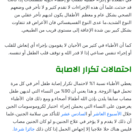
قد حدثت.علما أن هذه الإجراءات لا تقدم كثير و لا تأخر في وضعهم
الصحي بشكل عام و معظم الأطفال يكون لديهم تأخر عقلي من
النوع الشديد،ما عدى النوع الفسيفسائي فان الأعراض قد تتفاوت
بشكل كبير بين شدة الإعاقة إلى مستوى قريب من الطبيعي.
كما أن الأطباء في كثير من الأحيان لا يقومون بإجراء أي إنعاش للقلب
أو إجراء تنفس صناعي إذا لا قدر الله و توقف قلب الطفل أو تنفسه.
احتمالات تكرار الاصابة
يعطي الأطباء نسبة 1% لاحتمال تكرار إصابة طفل أخر في كل مرة
تحمل فيها الزوجة. و هذا يعني أن 90% من النساء التي لديهن طفل
مصاب سابقا يلدن بإذن الله أطفالا أصحاء.و ومع ذلك فان الأطباء
يعرضون على النساء التي يحملن إجراء اختبار لكروموسومات الجين
خلال
الأسبوع العاشر
أو ا
لسادس عشر
للتأكد من سلامة الجنين،علما
أن ذلك لا يقدم و لا يؤخر في علاج الجنين،و لو كان الجنين مصاب
فليس هناك حلا علاجيا إلا إجهاض الحمل إذا كان ذلك
جائزا شرعا
.