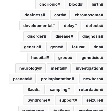
chorionic
blood
birth
deafness
cord
chromosome
developmental
delay
defects
disorder
disease
diagnosis
genetic
gene
fetus
dna
hospital
group
geneticist
neurology
mental
investigation
prenatal
preimplantation
newborn
Saudi
sampling
retardation
Syndrome
support
seizure
treatment
testing
syndromes