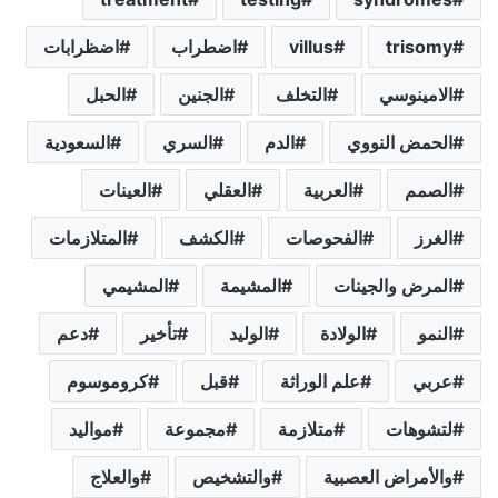
trisomy
villus
اضطراب
اضظرابات
الامينوسي
التخلف
الجنين
الحبل
الحمض النووي
الدم
السري
السعودية
الصمم
العربية
العقلي
العينات
الغرز
الفحوصات
الكشف
المتلازمات
المرض والجينات
المشيمة
المشيمي
النمو
الولادة
الوليد
تأخير
دعم
عربي
علم الوراثة
قبل
كروموسوم
لتشوهات
متلازمة
مجموعة
مواليد
والأمراض العصبية
والتشخيص
والعلاج