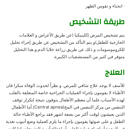
· انحناء و تقوس الظهر
طريقة التشخيص
يتم تشخيص المرض إكلينيكيا (عن طريق الأعراض و العلامات
الخارجية للطفل)و يتم التأكد من التشخيص عن طريق إجراء تحليل
للكروموسومات و ذلك عن طريق زراعة خلايا الدم.و هذا التحليل
متوفر في كثير من المستشفيات الكبيرة.
العلاج
للأسف لا يوجد علاج شافي للمرض. و نظراً لحدوث الوفاة مبكرا فان
الأطباء لا يقومون بإجراء العمليات الجراحية خاصة المتعلقة بالقلب
لهذه الأسباب.علما أن معظم الأطفال يتوفون نتيجة لتكرار توقف
التنفس من مركز التنفس في المخ(Central apnea).أما الأطفال
الذين يعيشون لوقت أكثر من بضعة اشهر فقد يراجع الأطباء حالة
الطفل و على ضوئها يقومون بإجراء ما يلزم كعملية وضع أنبوب تغذية
في المعدة أو إجراء عملية للقلب أو إعطاء أدوية للتشنجات إذا كانت