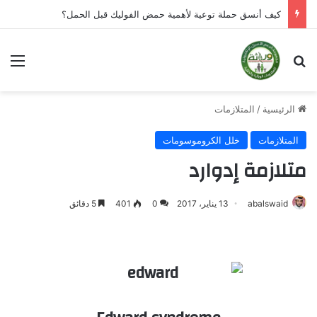
كيف أنسق حملة توعية لأهمية حمض الفوليك قبل الحمل؟
بحث عن
الق
الرئيسية
/
المتلازمات
المتلازمات
خلل الكروموسومات
متلازمة إدوارد
abalswaid
13 يناير، 2017
0
401
5 دقائق