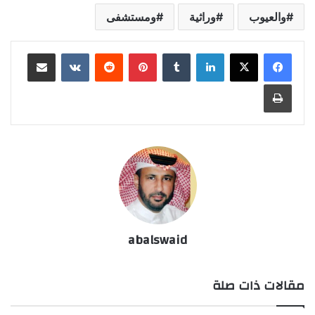
والعيوب
وراثية
ومستشفى
لينكدإن
بينتيريست
مشاركة عبر البريد
طباعة
abalswaid
مقالات ذات صلة