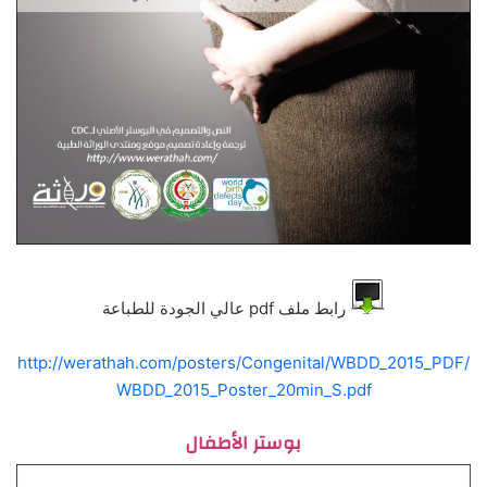
رابط ملف pdf عالي الجودة للطباعة
http://werathah.com/posters/Congenital/WBDD_2015_PDF/
WBDD_2015_Poster_20min_S.pdf
بوستر الأطفال