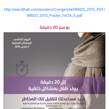
http://werathah.com/posters/Congenital/WBDD_2015_PDF/
WBDD_2015_Poster_1in24_S.pdf
بوستر 20 دقيقة