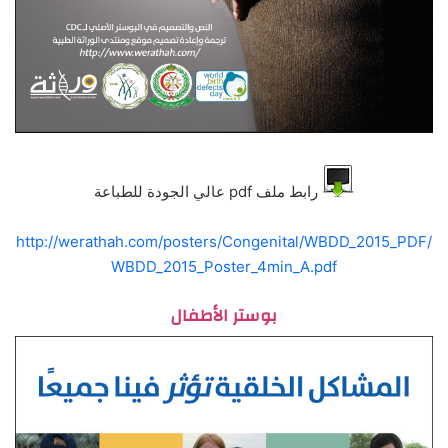
رابط ملف pdf عالي الجودة للطباعة
http://werathah.com/posters/Congenital/WBDD_2015_PDF/
WBDD_2015_Poster_4min_A.pdf
بوستر الأطفال