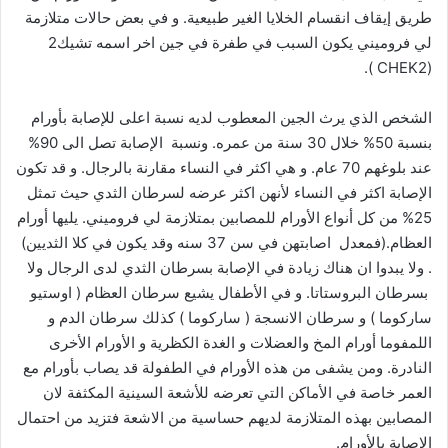
طريق إيقاف انقسام الخلايا الغير طبيعية. و في بعض حالات متلازمة
لي فروميني يكون السبب في طفرة في جين اخر اسمه تشيك2
(CHEK2 ).
الشخص الذي يرث الجين المعطوب لديه نسبة اعلى للإصابة بأورام
بنسبة 50% خلال 30 سنة من عمره. ونسبة الإصابة تصل الى 90%
عند بلوغهم 70 عام. و هي اكثر في النساء مقارنة بالرجال. و قد تكون
الإصابة اكثر في النساء لأنهن اكثر عرضه لسرطان الثدي حيث تمثل
25% من كل أنواع الأورام للمصابين بمتلازمة لي فروميني. يليها أورام
العظام.(فمعدل اصابتهن في سن 37 سنه وقد يكون في كلا الثديين)
. ولا يبدوا ان هناك زيادة في الإصابة بسرطان الثدي لدى الرجال ولا
بسرطان البروستاتا. و في الأطفال يشيع سرطان العظام ( اوستيو
ساركوما ) و سرطان الانسجة ( ساركوما ) كذلك سرطان الدم و
اللمفوما أورام المخ والعضلات و الغدة الكظرية و الأورام الأخرى
النادرة. ومن يشفى من هذه الأورام في الطفولة قد يصاب بأورام مع
العمر خاصة في الأماكن التي تعرضه للأشعة السينية المكثفة لان
المصابين بهذه المتلازمة لديهم حساسية من الاشعة فتزيد من احتمال
الإصابة بالأورام.