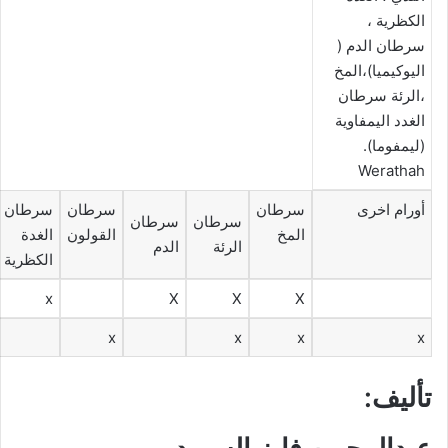
الكظرية ،
سرطان الدم (
اليوكيميا)،المخ
،الرئة سرطان
الغدد اليمفاوية
(ليمفوما).
Werathah
أورام اخرى
سرطان
سرطان
سرطان
سرطان
سرطان
المخ
القولون
الغدة
الرئة
الدم
الكظرية
x
X
X
X
x
x
x
x
تأليف: