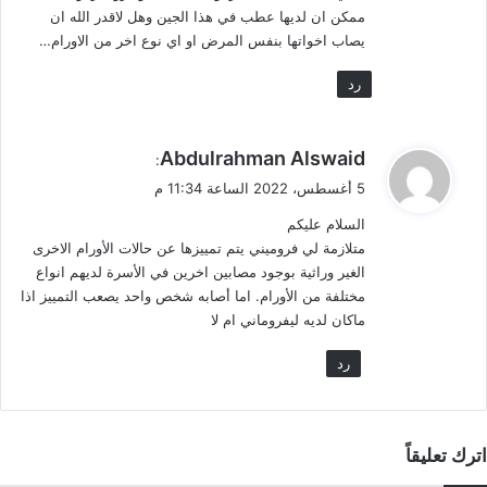
ممكن ان لديها عطب في هذا الجين وهل لاقدر الله ان
يصاب اخواتها بنفس المرض او اي نوع اخر من الاورام…
رد
ي
Abdulrahman Alswaid
:
ق
5 أغسطس، 2022 الساعة 11:34 م
و
السلام عليكم
ل
متلازمة لي فروميني يتم تمييزها عن حالات الأورام الاخرى
الغير وراثية بوجود مصابين اخرين في الأسرة لديهم انواع
مختلفة من الأورام. اما أصابه شخص واحد يصعب التمييز اذا
ماكان لديه ليفروماني ام لا
رد
اترك تعليقاً