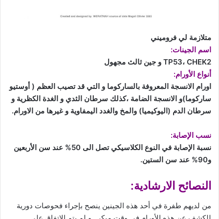
متلازمة لي فروميني
اسم الجينات:
TP53، CHEK2 و جين ثالث مجهول
أنواع الأورام:
اورام الانسجة المعروفة بالساركوما و التي قد تصيب العظم ( أوستيو
ساركوما)و الانسجة الضامة ،كذلك سرطان الثدي و الغدة الكظرية و
سرطان الدم (اليوكيميا) والمخ والغدد اليمفاوية و غيرها من الاورام.
نسب الإصابة:
نسبة الإصابة في النوع الكلاسيكي تصل الى 50% عند سن الأربعين
و90% عند سن الستين.
النصائح الارشادية:
من لديهم طفرة في أحد هذه الجينين ينصح بإجراء فحوصات دورية
للكشف عن هذه الأورام في وقت مبكر . و لم يتم الاتفاق على