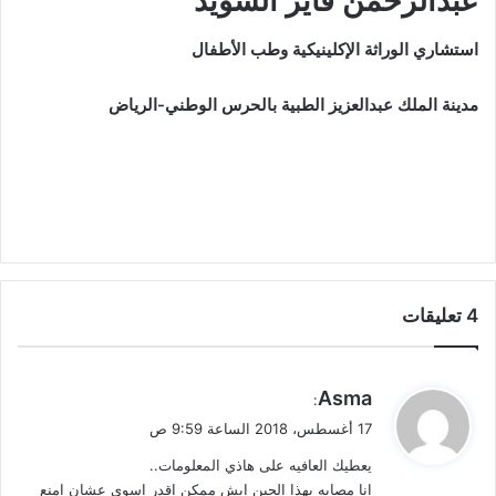
عبدالرحمن فايز السويد
استشاري الوراثة الإكلينيكية وطب الأطفال
مدينة الملك عبدالعزيز الطبية بالحرس الوطني-الرياض
‫4 تعليقات
ي
Asma
:
ق
17 أغسطس، 2018 الساعة 9:59 ص
و
يعطيك العافيه على هاذي المعلومات..
ل
انا مصابه بهذا الجين ايش ممكن اقدر اسوي عشان امنع