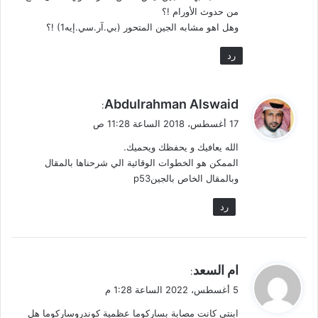
من حدوث الأورام !؟
وهل اهو مشابه الجين المتحور (بي.آر.سي.إيه1) !؟
رد
ي
Abdulrahman Alswaid
:
ق
17 أغسطس، 2018 الساعة 11:28 ص
و
الله يعافيك و يحفظك ويحميك.
ل
الممكن هو الخطوات الوقائية الي شرحناها بالمقال
وبالمقال الخاص بالجينp53
رد
ي
ام السعد
:
ق
5 أغسطس، 2022 الساعة 1:28 م
و
ابنتي كانت مصابة بساركوما عظمية كوندروساركوما هل
ل