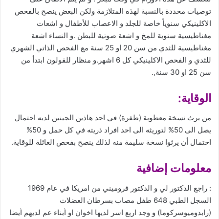
توصيات محددة بالنسبة لهذه المتلازمة ولكن البعض ينصح بالفحص
الاكلينيكي سنوياً خاصة للجلد و الاعصاب للأطفال و اشعات
مغناطيسية سنوية للمخ و اشعة صوتية للبطن .و النساء اشعة
مغناطيسية للثدي من سن 20 او 25 سنة مع الفحص الذاتي الشهري
للثدي و الفحص الاكلينيكي كل 6 اشهر.و منظار للقولون ابتدأ من
سن 25 او 30 سنة,.
الوقاية:
من يرث نسخة معطوبة (طفرة) في احد هاذين الجينين لديه احتمال
يصل الى 50% لتوريثه الى احد افراد ذريته في كل حمل و 50%
احتمال أن يرثوا نسخة سليمة منه لذلك ينصح بفحص العائلة للوقاية.
معلومات إضافية
: راجع الدكتور لي و الدكتور فروميني من امريكا في عام 1969
السجل الطبي 648 طفل مصاب بسرطان العضلات
(رابدوميوسركوما) و وجد اربع اسر لديها اخوان او أبناء عم لديهم أيضا