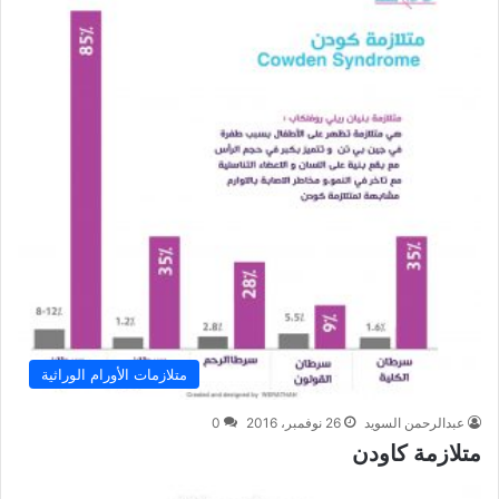
متلازمات الأورام الوراثية
عبدالرحمن السويد
26 نوفمبر، 2016
0
متلازمة كاودن