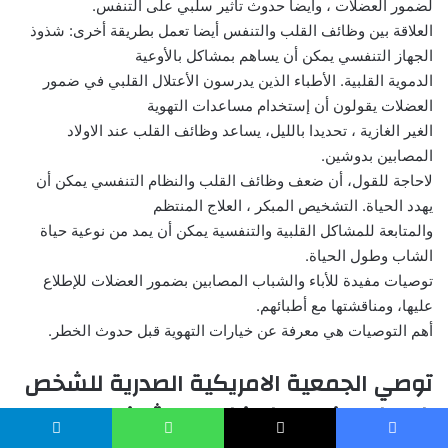
لضمور العضلات ، وأيضا حدوث تأثير سلبي على التنفس.
العلاقة بين وظائف القلب والتنفس أيضا تعمل بطريقة أخرى: شذوذ
الجهاز التنفسي يمكن أن يساهم بمشاكل بالأوعية
الدموية القلبية. الأطباء الذين يدرسون الأعتلال القلبي في ضمور
العضلات يقولون أن إستخدام مساعدات التهوية
الغير الغازية ، تحديدا بالليل، يساعد وظائف القلب عند الاولاد
المصابين بدوشين.
لاحاجة للقول، أن ضعف وظائف القلب والنظام التنفسي يمكن أن
يهدد الحياة. التشخيص المبكر ، العلاج المنتظم
والمتابعة للمشاكل القلبية والتنفسية يمكن أن يمد من نوعية حياة
الشاب وطول الحياة.
توصيات مفيدة للأباء والشباب المصابين بضمور العضلات للإطلاع
عليها، ومناقشتها مع أطبائهم.
أهم التوصيات هي معرفة عن خيارات التهوية قبل حدوث الخطر.
توصي الجمعية الامريكية الصدرية للشخص
المصاب بضمور العضلات دوشين :
يسبوك
‫X
واتساب
تيلقرام