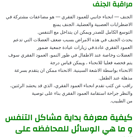
مراقبة الجنف
الجنف — انحناء جانبي للعمود الفقري — هو مضاعفات مشتركة في
الاضطرابات العصبية والعضلية. الجنف يمنع
التوسع الكامل للصدر ويمكن ان يتداخل مع التنفس.
يحدث الجنف في هذه الامراض بسبب ضعف العضلات التي تدعم
العمود الفقري عادة.في زيارات عيادة جمعية ضمور
العضلات وخاصة عند الاطفال في طور النمو، العمود الفقري سوف
يتم فحصه فعليا للانحناء ، ويمكن قياس درجة
الانحناء بواسطة الاشعة السينية. الانحناء ممكن ان يتقدم بسرعة
مذهلة عند الطفل.
راقب عن كثب تقدم انحناء العمود الفقري، الذي قد يحشد الرئتين،
والنظر جراحة استقامة العمود الفقري بناء على توصية
من الطبيب.
كيفية معرفة بداية مشاكل التنفس
و ما هي الوسائل للمحافظه على