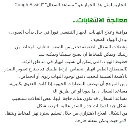
التجارية لمثل هذا الجهاز هو ” مساعد السعال” “Cough Assist
معالجة الالتهابات…
مراقبة وعلاج التهابات الجهاز التنفسي فورا.في حال بدأت العدوى ،
تبادل الهواء الضعيف
وعضلات السعال الضعيفة تجعل من الصعب تنظيف المخاط من
رئتيك. ويمكن للمخاط ان يصبح سميكا ويمكنه سد
خطوط الهواء، التي يمكن أن تسبب انهيار في مناطق الرئة.
(المصطلح الطبي انهيار انخماص الرئة).طبيبك قد يقترح تصوير الصدر
بالأشعة السينية لتحديد دقيق لوجود التهاب رئوي أو انخماص.
ومن المرجح أن توصف المضادات الحيوية إذا كانت العدوى بكتيرية.
مساعد السعال ، إما يدويا أو عن طريق الة
مساعد السعال، قد تكون هناك حاجة اليها. بعض الحالات تستجيب
بشكل جيد لذبذابات جدار الصدر عالية التردد، شكل
من اشكال العلاج الاهتزازي من خلال تسليم سترة تهز المخاط وينتقل
الامر حيث يمكن سعله خارجا.