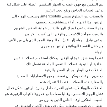
يتم التنفس مع جهود عضلات الجهاز التنفسي. عضلة على شكل قبة
تدعى الحجاب الحاجز، وتقع تحت الرئتين
والعضلات بين الضلوع تسمى intercostals، وتسحب الهواء الى
الرئتين. هذا الإلهام، أو الاستنشاق،يتبع بتخفيف
هذه العضلات عندما يترك الهواءالرئتين.عملية التنفس الشهيق
والزفير، مع أخذ الأكسجين والزفير ثاني أكسيد الكربون
،يدعى تبادل الهواء (أو الغاز)، أو التهوية. الممر الذي يلي من الأنف،
من خلال القصبة الهوائية والرئتين هو مجرى
الهواء.
عندما يستنشق بقوة أو الزفير، يمكنك استخدام عضلات تنفس
اضافية،أو التبعية .عضلات التنفس الملحقة تشمل تلك
العضلات في البطن وجدار الصدر والرقبة.
مع مرور الوقت ، يمكن أن تضعف جميع الاضطرابات العصبية
والعضلية هذه العضلات. عندما لا تتحرك هذه
العضلات ،الهواء لا يستطيع التحرك داخل وخارج الرئتين بشكل فعال.
فشل الجهاز التنفسي، وغالبا مصاحبا مع عدوى(الالتهاب الرئوي)، هو
السبب المتكرر لوفاة الناس الذين يعانون من
اضطرابات عصبية وعضلية.يمكن في بعض الأحيان انخفاض في