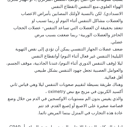
الهواء العلوي،منع التنفس (انقطاع النفس
الانسدادي). لكن بالنسبة لأولئك المصابين بأمراض الاعصاب
والعضلات مشاكل التنفس أثناء النوم أو ربما تسبب او
تتعقد بحقيقة ان العضلات التي تساعد التنفس- عضلات الحجاب
الحاجز والعضلات الوربية- ربما ضعفت بسبب مرض
عضلي.
ضعف عضلات الجهاز التنفسي يمكن أن تؤدي إلى نقص التهوية
الليلية( التنفس غير فعال أثناء النوم) أوانقطاع النفس
ليلا (وقف التنفس الدوري أثناء النوم)،عندنا الجاذبية، موقف الجسم،
والعوامل العصبية تجعل جهود التنفس بشكل طبيعي
أقل فعالية.
وهناك طريقة بسيطة لتقييم صعوبات التنفس ليلا وهي قياس ثاني
أكسيد الكربون في مزيج مع نبض oximetry ،
والذي يقيس بدون الم مستويات الاوكسجين في الدم من خلال وضع
قصاصة صغيرة على الاصبع أو إصبع القدم. قد تتم
عادة هذه التجارب في المنزل بينما المريض نائما.
لعامة السكان، الضغط الايجابي المستمر لمجرى الهواء ، أو CPAP،