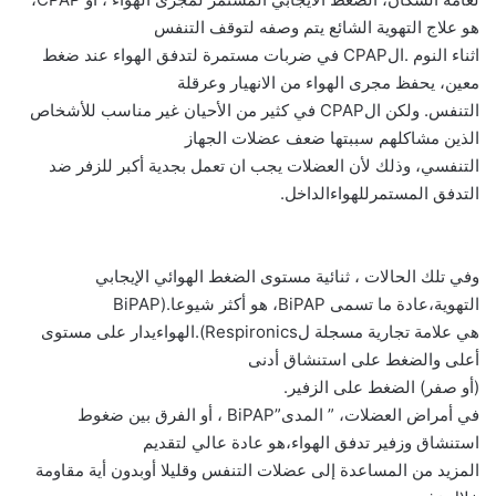
هو علاج التهوية الشائع يتم وصفه لتوقف التنفس
اثناء النوم .الCPAP في ضربات مستمرة لتدفق الهواء عند ضغط
معين، يحفظ مجرى الهواء من الانهيار وعرقلة
التنفس. ولكن الCPAP في كثير من الأحيان غير مناسب للأشخاص
الذين مشاكلهم سببتها ضعف عضلات الجهاز
التنفسي، وذلك لأن العضلات يجب ان تعمل بجدية أكبر للزفر ضد
التدفق المستمرللهواءالداخل.
وفي تلك الحالات ، ثنائية مستوى الضغط الهوائي الإيجابي
التهوية،عادة ما تسمى BiPAP، هو أكثر شيوعا.(BiPAP
هي علامة تجارية مسجلة لRespironics).الهواءيدار على مستوى
أعلى والضغط على استنشاق أدنى
(أو صفر) الضغط على الزفير.
في أمراض العضلات، ” المدى”BiPAP ، أو الفرق بين ضغوط
استنشاق وزفير تدفق الهواء،هو عادة عالي لتقديم
المزيد من المساعدة إلى عضلات التنفس وقليلا أوبدون أية مقاومة