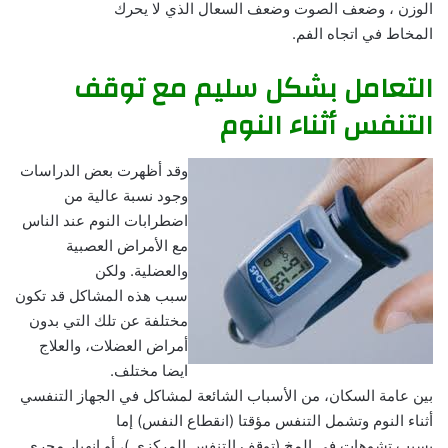
الوزن ، وضعف الصوت وضعف السعال الذي لا يحرك
المخاط في اتجاه الفم.
التعامل بشكل سليم مع توقف
التنفس أثناء النوم
وقد أظهرت بعض الدراسات
وجود نسبة عالية من
اضطرابات النوم عند الناس
مع الأمراض العصبية
والعضلية. ولكن
سبب هذه المشاكل قد تكون
مختلفة عن تلك التي بدون
أمراض العضلات، والعلاج
ايضا مختلف.
بين عامة السكان، من الأسباب الشائعة لمشاكل في الجهاز التنفسي
أثناء النوم وتشمل التنفس مؤقتا (انقطاع النفس) إما
بسبب تشوهات في المخ (توقف التنفس المركزي )، أو انهيار مجرى