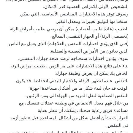
التشخيص الأولي للامراض العصبية قدر الإمكان.
وسوف توفر هذه الاختبارات المقاييس الأساسية، التي يمكن
استخدامها لتوثيق تغييرات ومعدل التغير.
الطبيب (عادة طبيب أعصاب) يمكن أن يوصي بطبيب أمراض الرئة
(تخصصي الرئة) أو الجهاز التنفسي المعالج
(فني الذي يؤدي اختبارات التنفس والعلاجات) الذي يعمل مع الناس
الذين يعانون من الأمراض العصبية والعضلية.
سوف يؤدون اختبارات ستحتاجه لرصد صحة جهازك التنفسي.
بناء على نتائج هذه الاختبارات على مر الزمن ، طبيب امراض الرئة
الخاص بك يمكن ان يعرض وظيفة جهازك
التنفس. عندما تظهر الأرقام والاختبار البدني انخفاضا، قد يكون
الوقت قد حان لبدء شكل ما من أشكال مساعدة اجهزة
التنفس الصناعية لنقل المزيد من الهواء الى ومن الرئتين.
من خلال فهم معدل الانخفاض في وظيفة عضلات تنفسك، مع
مساعدة فريق رعاية صحتك، يمكنك أن تنظر بعناية
للقرارات بشأن أفضل شكل من أشكال المساعدة قبل تتطور أزمة
في التنفس .
ويمكن إجراء تقييمات دورية لحالة الجهاز التنفسي بمساعدة طبيب