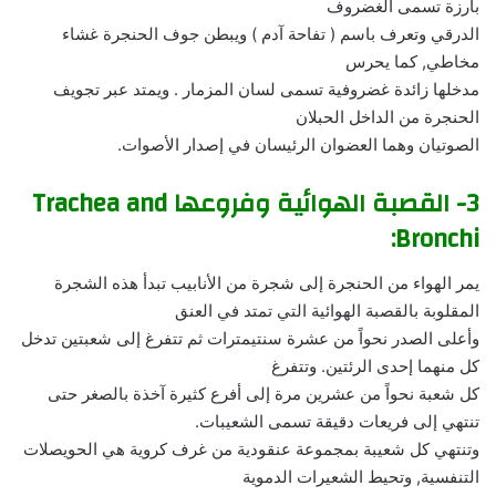
بارزة تسمى الغضروف
الدرقي وتعرف باسم ( تفاحة آدم ) ويبطن جوف الحنجرة غشاء
مخاطي, كما يحرس
مدخلها زائدة غضروفية تسمى لسان المزمار . ويمتد عبر تجويف
الحنجرة من الداخل الحبلان
الصوتيان وهما العضوان الرئيسان في إصدار الأصوات.
3- القصبة الهوائية وفروعها Trachea and
Bronchi:
يمر الهواء من الحنجرة إلى شجرة من الأنابيب تبدأ هذه الشجرة
المقلوبة بالقصبة الهوائية التي تمتد في العنق
وأعلى الصدر نحواً من عشرة سنتيمترات ثم تتفرغ إلى شعبتين تدخل
كل منهما إحدى الرئتين. وتتفرغ
كل شعبة نحواً من عشرين مرة إلى أفرع كثيرة آخذة بالصغر حتى
تنتهي إلى فريعات دقيقة تسمى الشعيبات.
وتنتهي كل شعيبة بمجموعة عنقودية من غرف كروية هي الحويصلات
التنفسية, وتحيط الشعيرات الدموية