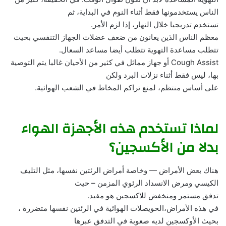
الناس يستخدمونها فقط أثناء النوم في البداية، ثم
تستخدم تدريجيا خلال النهار، إذا لزم الأمر.
معظم الناس الذين يعانون من ضعف عضلات الجهاز التنفسي بحيث
تتطلب مساعدة التهوية تتطلب أيضا مساعد السعال.
Cough Assist أو جهاز مماثل في كثير من الأحيان غالبا يتم التوصية
بها، ليس فقط أثناء نزلات البرد ولكن
على أساس منتظم، لمنع تراكم المخاط في الشعب الهوائية.
لماذا تستخدم هذه الأجهزة الهواء
بدلا من الأكسجين؟
هناك بعض الأمراض — وخاصة أمراض الرئتين نفسها، مثل التليف
الكيسي ومرض الانسداد الرئوي المزمن – حيث
تدفق مستمر ومنخفض للاكسجين هو مفيد.
في هذه الأمراض،الحويصلات الهوائية في الرئتين نفسها متضررة ،
بحيث الأوكسجين لديه صعوبة في التدفق عبرها