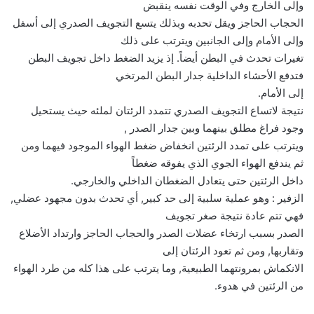
وإلى الخارج وفي الوقت نفسه ينقبض
الحجاب الحاجز ويقل تحدبه وبذلك يتسع التجويف الصدري إلى أسفل
وإلى الأمام وإلى الجانبين ويترتب على ذلك
تغيرات تحدث في البطن أيضاً. إذ يزيد الضغط داخل تجويف البطن
فتدفع الأحشاء الداخلية جدار البطن المرتخي
إلى الأمام.
نتيجة لاتساع التجويف الصدري تتمدد الرئتان لملئه حيث يستحيل
وجود فراغ مطلق بينهما وبين جدار الصدر ,
ويترتب على تمدد الرئتين انخفاض ضغط الهواء الموجود فيهما ومن
ثم يندفع الهواء الجوي الذي يفوقه ضغطاً
داخل الرئتين حتى يتعادل الضغطان الداخلي والخارجي.
الزفير : وهو عملية سلبية إلى حد كبير, أي تحدث بدون مجهود عضلي,
فهي تتم عادة نتيجة صغر تجويف
الصدر بسبب ارتخاء عضلات الصدر والحجاب الحاجز وارتداد الأضلاع
وتقاربها, ومن ثم تعود الرئتان إلى
الانكماش بمرونتهما الطبيعية, وما يترتب على هذا كله من طرد الهواء
من الرئتين في هدوء.