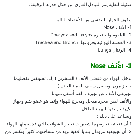
ضئيلة للغاية يتم التبادل الغازي من خلال جدرها الرقيقة.
يتكون الجهاز التنفسي من الأعضاء التالية :
1- الأنف Nose
2- البلعوم والحنجرة Pharynx and Larynx
3- القصبة الهوائية وفروعها Trachea and Bronchi
4- الرئتان Lungs
1- الأنف Nose
يدخل الهواء من فتحتي الأنف ( المنخرين ) إلى تجويفين يفصلهما
حاجز مرن, ويفصل سقف الفم ( الحنك )
تجويفي الأنف عن تجويف الفم أسفل منهما.
والأنف ليس مجرد مدخل ومخرج للهواء وإنما هو عضو شم وجهاز
تكييف وتنقية للهواء الداخل.
ويساعد على ذلك :
1.أن فتحتيه تحرسهما شعيرات تحجز الشوائب التي قد يحملها الهواء.
2. أن تجويفيه مزودان بثنايا أفقية تزيد من مساحتهما كثيراً وتكسر من