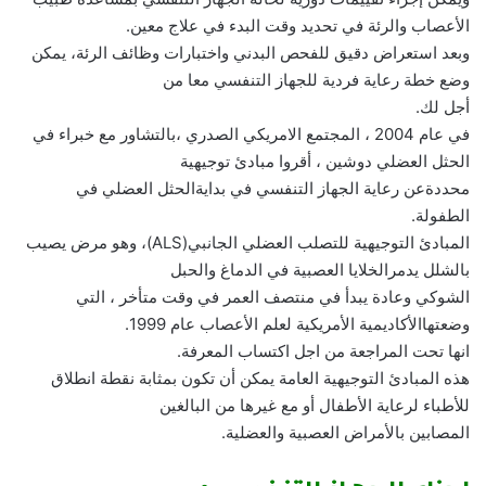
الأعصاب والرئة في تحديد وقت البدء في علاج معين.
وبعد استعراض دقيق للفحص البدني واختبارات وظائف الرئة، يمكن
وضع خطة رعاية فردية للجهاز التنفسي معا من
أجل لك.
في عام 2004 ، المجتمع الامريكي الصدري ،بالتشاور مع خبراء في
الحثل العضلي دوشين ، أقروا مبادئ توجيهية
محددةعن رعاية الجهاز التنفسي في بدايةالحثل العضلي في
الطفولة.
المبادئ التوجيهية للتصلب العضلي الجانبي(ALS)، وهو مرض يصيب
بالشلل يدمرالخلايا العصبية في الدماغ والحبل
الشوكي وعادة يبدأ في منتصف العمر في وقت متأخر ، التي
وضعتهاالأكاديمية الأمريكية لعلم الأعصاب عام 1999.
انها تحت المراجعة من اجل اكتساب المعرفة.
هذه المبادئ التوجيهية العامة يمكن أن تكون بمثابة نقطة انطلاق
للأطباء لرعاية الأطفال أو مع غيرها من البالغين
المصابين بالأمراض العصبية والعضلية.