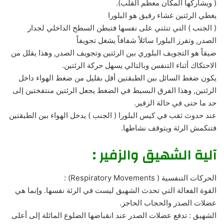
( ويشاركها المكان معظم القلب).
يغطي الرئتين غشاء رقيق هو البلورا
( الجنب ) التي تنثني على نفسها فتبطن السطح الداخلي لجدار
الصدر, وتفرز البلورا سائلاً شفافاً يشغل تجويفاً
ضيقاً هو التجويف البلوري بين الرئتين وتجويف الصدر, وهذا يقلل من
الاحتكاك أثناء التنفس وبالتالي يسهل حركة الرئتين.
يكون ضغط السائل بين الطبقتين أقل بقليل من ضغط الهواء داخل
الرئتين, وهذا الفرق البسيط في الضغط يجعل الرئتين منتفختين إلى
حد ما حتى في حالة الزفير.
عند حدوث ثقب في كيس البلورا ( الجنب ) يدخل الهواء بين الطبقتين
فتنكمش الرئة ويتوقف نشاطها.
آلية الشهيق والزفير :
الحركات التنفسية ( Respiratory Movements) :
القوة الفعالة التي تحدث الشهيق ليست في الرئة نفسها. وإنما هي
عضلات الصدر والحجاب الحاجز.
الشهيق : تدفع عضلات الصدر عند انقباضها الضلوع المائلة إلى أعلى