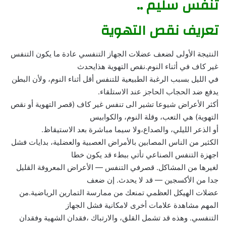
تنفس سليم ..
تعريف نقص التهوية
النتيجة الأولى لضعف عضلات الجهاز التنفسي عادة ما يكون التنفس
غير كاف في أثناء النوم.نقص التهوية هذايحدث
في الليل بسبب الرغبة الطبيعية للتنفس أقل أثناء النوم، ولأن البطن
يدفع ضد الحجاب الحاجز عند الاستلقاء.
أكثر الأعراض شيوعا تشير الى تنفس غير كاف (قصر التهوية أو نقص
التهوية) هي التعب، وقلة النوم، والكوابيس
أو الذعر الليلي، والصداع،ولا سيما مباشرة بعد الاستيقاظ.
الكثير من الناس المصابين بالأمراض العصبية والعضلية، بدايات فشل
اجهزة التنفس الصناعي تأتي ببطء قد يكون خطا
لغيرها من المشاكل. قصرفي التنفس — الأعراض المعروفة القليل
جدا من الأكسجين — قد لا يحدث. إن ضعف
عضلات الهيكل العظمي تمنعك من ممارسة التمارين الرياضية.من
المهم مشاهدة علامات أخرى لامكانية فشل الجهاز
التنفسي. وهذه قد تشمل القلق، والارتباك ،فقدان الشهية وفقدان