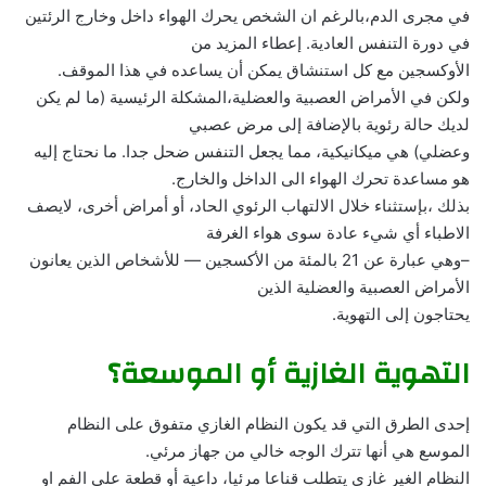
في مجرى الدم،بالرغم ان الشخص يحرك الهواء داخل وخارج الرئتين
في دورة التنفس العادية. إعطاء المزيد من
الأوكسجين مع كل استنشاق يمكن أن يساعده في هذا الموقف.
ولكن في الأمراض العصبية والعضلية،المشكلة الرئيسية (ما لم يكن
لديك حالة رئوية بالإضافة إلى مرض عصبي
وعضلي) هي ميكانيكية، مما يجعل التنفس ضحل جدا. ما نحتاج إليه
هو مساعدة تحرك الهواء الى الداخل والخارج.
بذلك ،بإستثناء خلال الالتهاب الرئوي الحاد، أو أمراض أخرى، لايصف
الاطباء أي شيء عادة سوى هواء الغرفة
–وهي عبارة عن 21 بالمئة من الأكسجين — للأشخاص الذين يعانون
الأمراض العصبية والعضلية الذين
يحتاجون إلى التهوية.
التهوية الغازية أو الموسعة؟
إحدى الطرق التي قد يكون النظام الغازي متفوق على النظام
الموسع هي أنها تترك الوجه خالي من جهاز مرئي.
النظام الغير غازي يتطلب قناعا مرئيا، داعية أو قطعة على الفم او