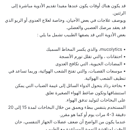
قد يكون هناك أوقات يكون عندها مفيدا تقديم الأدوية مباشرة إلى
الرئتين.
ويوصف علاجات في بعض الأحيان، وخاصة لعلاج العدوى أو الربو الذي
قد يعقد مرضك العصبي والعضلي.
بعض الأدوية التي قد يصفها الطبيب تشمل ما يلي :
• mucolytics، والذي يكسر المخاط السميك
• احتقانات ، والتي تقلل تورم الأنسجة
• المضادات الحيوية، التي تكافح العدوى
• موسعات القصبات، والتي تفتح الشعب الهوائية، وربما تساعد في
تنظيف الشعب الهوائية.
• بخاخة رذاذ يتحول الدواء السائل إلى غيمة الضباب التي يمكن
استنشاقها.وتكون ضاغط الهواء الصغيرة تعلق
على البخاخات لتوليد تدفق الهواء.
المستخدم يتنفس ببطء وبعمق من خلال البخاخات لمدة 15 إلى 20
دقيقة 3-4 مرات يوم أو كما هو مقرر.
عندما يكون من الواضح أن ضعف عضلات الجهاز التنفسي، حان
الوقت لمناقشة التهوية المساعدة مع الطبيب