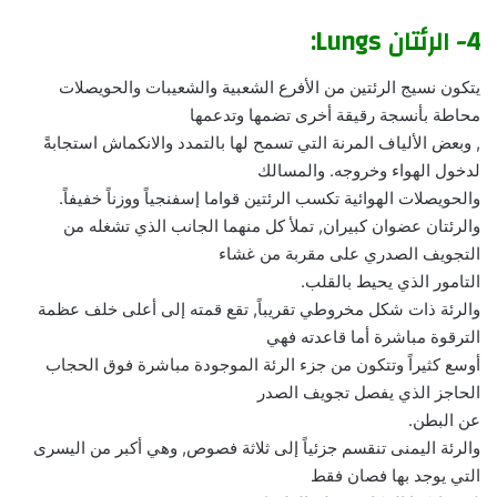
4- الرئتان Lungs:
يتكون نسيج الرئتين من الأفرع الشعبية والشعيبات والحويصلات
محاطة بأنسجة رقيقة أخرى تضمها وتدعمها
, وبعض الألياف المرنة التي تسمح لها بالتمدد والانكماش استجابةً
لدخول الهواء وخروجه. والمسالك
والحويصلات الهوائية تكسب الرئتين قواما إسفنجياً ووزناً خفيفاً.
والرئتان عضوان كبيران, تملأ كل منهما الجانب الذي تشغله من
التجويف الصدري على مقربة من غشاء
التامور الذي يحيط بالقلب.
والرئة ذات شكل مخروطي تقريباً, تقع قمته إلى أعلى خلف عظمة
الترقوة مباشرة أما قاعدته فهي
أوسع كثيراً وتتكون من جزء الرئة الموجودة مباشرة فوق الحجاب
الحاجز الذي يفصل تجويف الصدر
عن البطن.
والرئة اليمنى تنقسم جزئياً إلى ثلاثة فصوص, وهي أكبر من اليسرى
التي يوجد بها فصان فقط