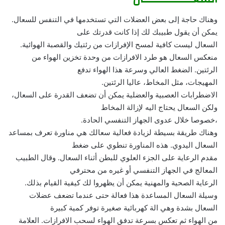
وهناك حاجة إلى بعض العضلات التي تستخدمها في التنفس للسعال.
يمكن أن يقول طبيبك لك إذا كانت قدرتك على
السعال ليست كافية لمسح الإفرازات من رئتيك والقصبة الهوائية.
منعكس السعال هو طرد الافرازات من وحدة تخزين الهواء من
الرئتين. الضغط العالي وسرعة هذا الهواء تدفع
المهيجات، مثل المخاط، عاليا الرئتين.
الاضطرابات العصبية والعضلية يمكن أن تضعف القدرة على السعال،
ولكن السعال يحتاج اليه لإزالة المخاط
،خصوصا خلال عدوى الجهاز التنفسي الحادة.
وهناك طريقة بسيطة لزيادة فعالية سعالك هي مناورة تعرف بمساعد
السعال اليدوي. هذه المناورة تنطوي على ضغط
مقدم الرعاية على الجزء العلوي للبطن أثناء السعال. وقال الطبيب
المعالج في الجهاز التنفسي أو غيره من محترفي
الرعاية الصحية والمهنية يمكن أن يظهروا لك كيفية القيام بذلك.
وسيلة السعال المساعدة هذا فعالة حتى عندما تضعف عضلات
السعال بشدة وهي الة كهربائية صغيرة توفر كمية كبيرة
من الهواء ثم تعكس بسرعة تدفق الهواء لسحب الافرازات. العلامة