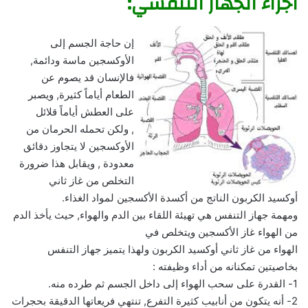
اجزاء الجهاز التنفسي:
إن حاجة الجسم إلى
الأوكسجين ماسة ودائمة,
فالإنسان قد يصوم عن
الطعام أياماً كثيرة, ويصبر
على العطش أياماً قلائل
, ولكن تحمله الحرمان من
الأوكسجين لا يتجاوز دقائق
معدودة , ويقابل هذا ضرورة
التخلص من غاز ثاني
أوكسيد الكربون الناتج من أكسدة الأكسجين لمواد الغذاء.
ومهمة جهاز التنفس هي تهيئة اللقاء بين الدم والهواء, حيث يأخذ الدم
من الهواء غاز الأكسجين ويتخلص في
الهواء من غاز ثاني أوكسيد الكربون ولهذا يتميز جهاز التنفس
بخاصيتين تمكنانه من أداء وظيفته :
1- القدرة على سحب الهواء إلى داخل الجسم ثم طرده منه.
2- أنه يتكون من أنابيب كثيرة التفرع, تنتهي فريعاتها الدقيقة بحجرات