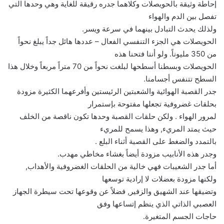
إحاطة وثيقة بالحويصلات وكلاهما جدره رقيقة للغاية وهي وحدها التي
تفصل بين الدم والهواء
ولذلك يحدث التبادل بينهما في سرعة ويسر.
الحويصلات هي الجزء التنفسي الفعال – عددها هائل جداً يبلغ نحواً
من 350 مليوناً. ولو أننا فتحنا هذه
الحويصلات وبسطنا أسطحها لبلغت نحواً من 70 متراً مربعاً وخلال هذا
السطح تتنفس أجسامنا.
جدر القصبة الهوائية والشعبتين الرئيستين وأفرعهما الكثيرة مزودة
بحلقات غضروفية تجعلها مفتوحة بإستمرار
لمرور الهواء . ولكن حلقات القصبة وحدها تكون ناقصة من الخلف
حيث يمتد المريء, وهذا يسمح للمريء
بالتمدد والضغط على القصبة أثناء البلع .
وجدر هذه الأنابيب مزودة أيضاً بغشاء مخاطي مهدب.
أما جدر الشعيبات فهي خالية من الحلقات الغضروفية والأهداب,
ولكنها مزودة بعضلات لا إرادية توسعها
وتضيقها عند الشهيق والزفير, فضلاً عن وقوعها تحت سيطرة الجهاز
العصبي الذاتي الذي ينظم إتساعها وفق
حاجات الجسم المتغيرة.