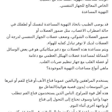
الخاص المعالج للجهاز التنفسي.
التهوية المساعدة
قد يوصى الطبيب باتخاذ التهوية المساعدة لنفسك أو لطفلك في
حالة اضطراب الاعصاب، مثل ضمور العضلات أو
ضمور العضلات الشوكي، وضعف عضلات الجهاز التنفسي لدرجة أن
العضلات لديك لا توفر تبادل كفايه للهواء.
ويتم مساعدة هذه العضلات مع دعم ميكانيكي هو في بعض الوسائل
المماثلة لمساعدة عضلات الهيكل العظمي مع دعامة
أو عضلة القلب مع جهاز تنظيم ضربات القلب.
ماهي أنواع مساعدات التهوية الموجودة؟
يستخدم المراهقين والبالغين عموما قناع الأنف،أو قناع للفم أو غيرها
من الموسعات (بدون قصبة هوائية)التفاعل مع
هذه أقل قوة للمراوح. الناس الذين يستخدمون قناع الفم تتطلب
جهدا واعيا وسوف تحتاج إلى التحول إلى قناع
أو واجهة أخرى أثناء النوم.
التهوية المساعدة لابد أن تكون طوال الوقت. في الحقيقة، كثير من