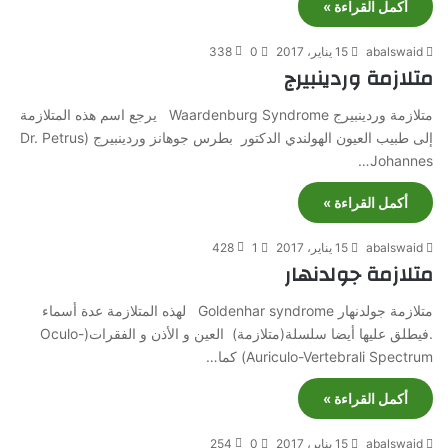
أكمل القراءة »
abalswaid
15 يناير، 2017
0
338
متلازمة وردينبيرج
متلازمة وردينبيرج Waardenburg Syndrome يرجع اسم هذه المتلازمة
إلى طبيب العيون الهولندي الدكتور بطرس جوهانز وردينبيرج (Dr. Petrus
Johannes…
أكمل القراءة »
abalswaid
15 يناير، 2017
1
428
متلازمة جولدنهار
متلازمة جولدنهار Goldenhar syndrome لهذه المتلازمة عدة أسماء
.فيطلق عليها أيضا سلسلة(متلازمة) العين و الأذن و الفقرات(Oculo-
Auriculo-Vertebrali Spectrum) كما…
أكمل القراءة »
abalswaid
15 يناير، 2017
0
254