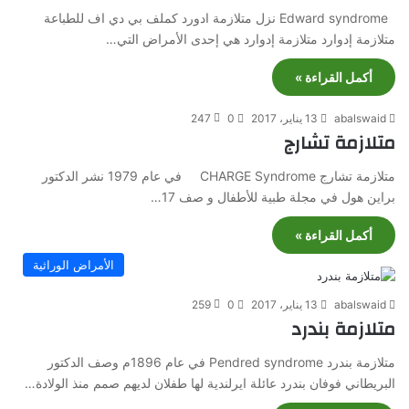
Edward syndrome نزل متلازمة ادورد كملف بي دي اف للطباعة
متلازمة إدوارد متلازمة إدوارد هي إحدى الأمراض التي…
أكمل القراءة »
abalswaid
13 يناير، 2017
0
247
متلازمة تشارج
متلازمة تشارج CHARGE Syndrome في عام 1979 نشر الدكتور
براين هول في مجلة طبية للأطفال و صف 17…
أكمل القراءة »
الأمراض الوراثية
abalswaid
13 يناير، 2017
0
259
متلازمة بندرد
متلازمة بندرد Pendred syndrome في عام 1896م وصف الدكتور
البريطاني فوفان بندرد عائلة ايرلندية لها طفلان لديهم صمم منذ الولادة…