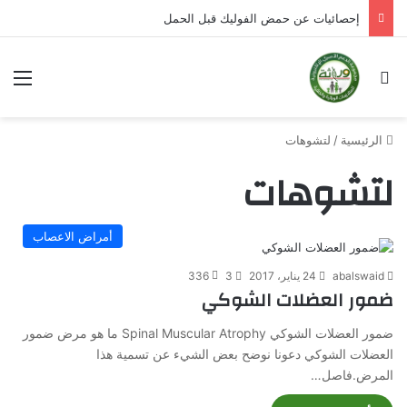
إحصائيات عن حمض الفوليك قبل الحمل
بحث عن
الق
الرئيسية
/
لتشوهات
لتشوهات
أمراض الاعصاب
abalswaid
24 يناير، 2017
3
336
ضمور العضلات الشوكي
ضمور العضلات الشوكي Spinal Muscular Atrophy ما هو مرض ضمور
العضلات الشوكي دعونا نوضح بعض الشيء عن تسمية هذا
المرض.فاصل…