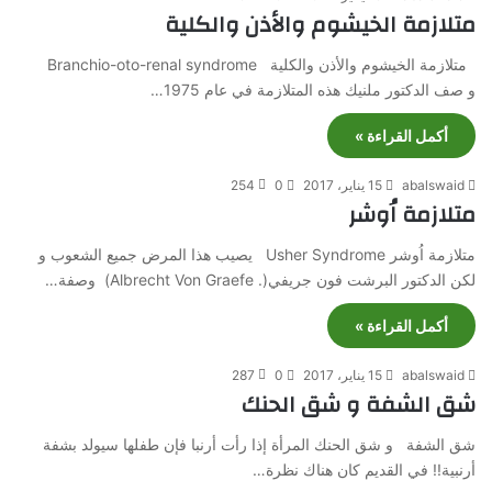
متلازمة الخيشوم والأذن والكلية
متلازمة الخيشوم والأذن والكلية Branchio-oto-renal syndrome
و صف الدكتور ملنيك هذه المتلازمة في عام 1975…
أكمل القراءة »
abalswaid
15 يناير، 2017
0
254
متلازمة اُوشر
متلازمة اُوشر Usher Syndrome يصيب هذا المرض جميع الشعوب و
لكن الدكتور البرشت فون جريفي(. Albrecht Von Graefe) وصفة…
أكمل القراءة »
abalswaid
15 يناير، 2017
0
287
شق الشفة و شق الحنك
شق الشفة و شق الحنك المرأة إذا رأت أرنبا فإن طفلها سيولد بشفة
أرنبية!! في القديم كان هناك نظرة…