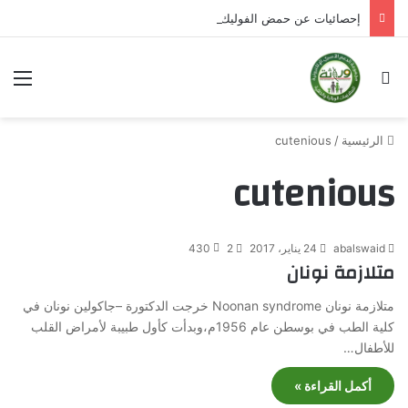
إحصائيات عن حمض الفوليك قبل الحمل
بحث عن
الق
الرئيسية
/
cutenious
cutenious
abalswaid
24 يناير، 2017
2
430
متلازمة نونان
متلازمة نونان Noonan syndrome خرجت الدكتورة –جاكولين نونان في
كلية الطب في بوسطن عام 1956م،وبدأت كأول طبيبة لأمراض القلب
للأطفال…
أكمل القراءة »